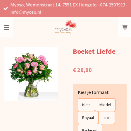
Myoso, Wemenstraat 14, 7551 EX Hengelo - 074-2507913 -
Ga
info@myoso.nl
direct
naar
de
hoofdinhoud
Boeket Liefde
€ 20,00
Kies je formaat
Klein
Middel
Royaal
Luxe
Exclusief