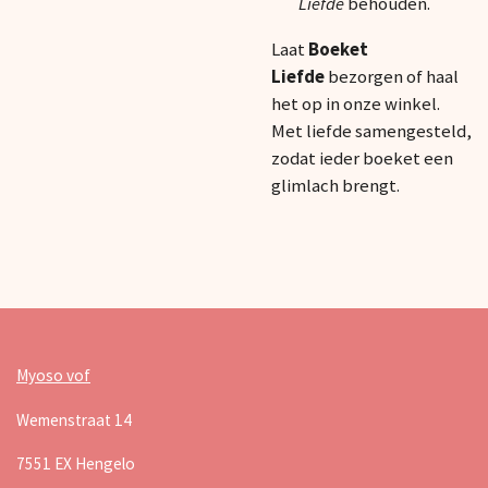
Liefde
behouden.
Laat
Boeket
Liefde
bezorgen of haal
het op in onze winkel.
Met liefde samengesteld,
zodat ieder boeket een
glimlach brengt.
Myoso vof
Wemenstraat 14
7551 EX Hengelo