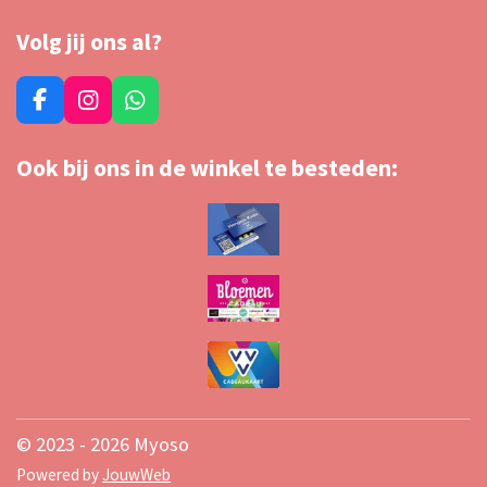
Volg jij ons al?
F
I
W
a
n
h
c
s
a
Ook bij ons in de winkel te besteden:
e
t
t
b
a
s
o
g
A
o
r
p
k
a
p
m
© 2023 - 2026 Myoso
Powered by
JouwWeb