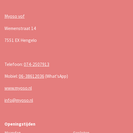
Myoso vof
Wemenstraat 14
7551 EX Hengelo
Telefoon:
074-2507913
Mobiel:
06-38612036
(What'sApp)
www.myoso.nl
info@myoso.nl
Openingstijden
Maandag
Gesloten