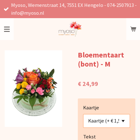
Myoso, Wemenstraat 14, 7551 EX Hengelo - 074-2507913 -
Ga
info@myoso.nl
direct
naar
de
hoofdinhoud
Bloementaart
(bont) - M
€ 24,99
Kaartje
Tekst