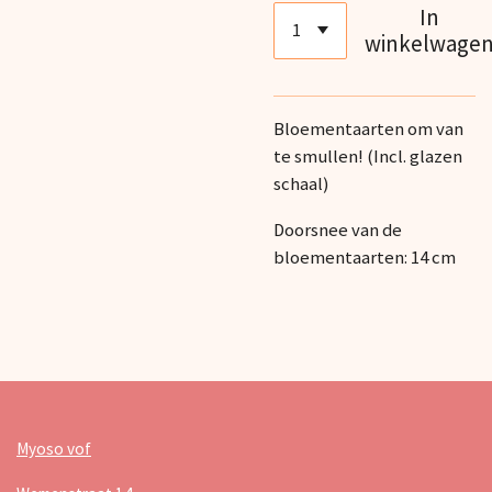
In
winkelwage
Bloementaarten om van
te smullen! (Incl. glazen
schaal)
Doorsnee van de
bloementaarten: 14 cm
Myoso vof