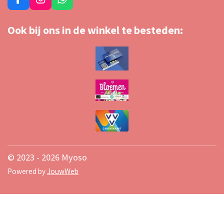
F
I
W
a
n
h
c
s
a
Ook bij ons in de winkel te besteden:
e
t
t
b
a
s
o
g
A
o
r
p
k
a
p
m
© 2023 - 2026 Myoso
Powered by
JouwWeb