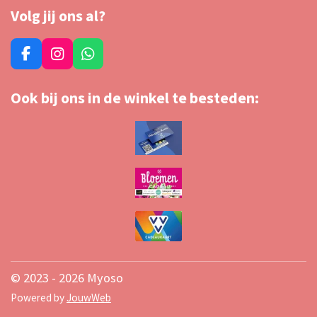
Volg jij ons al?
F
I
W
a
n
h
c
s
a
Ook bij ons in de winkel te besteden:
e
t
t
b
a
s
o
g
A
o
r
p
k
a
p
m
© 2023 - 2026 Myoso
Powered by
JouwWeb