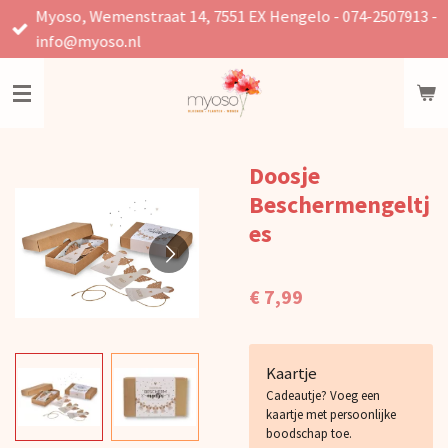
Myoso, Wemenstraat 14, 7551 EX Hengelo - 074-2507913 -
Ga
info@myoso.nl
direct
naar
de
hoofdinhoud
Doosje
Beschermengeltj
es
€ 7,99
Kaartje
Cadeautje? Voeg een
kaartje met persoonlijke
boodschap toe.