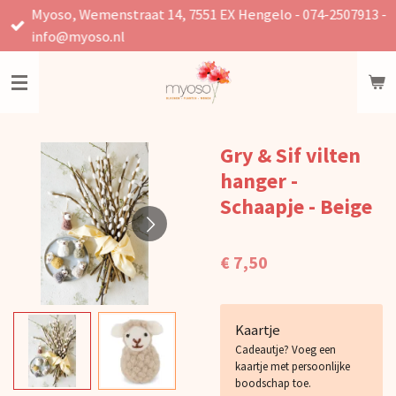
Myoso, Wemenstraat 14, 7551 EX Hengelo - 074-2507913 -
Ga
info@myoso.nl
direct
naar
de
hoofdinhoud
Gry & Sif vilten
hanger -
Schaapje - Beige
€ 7,50
Kaartje
Cadeautje? Voeg een
kaartje met persoonlijke
boodschap toe.