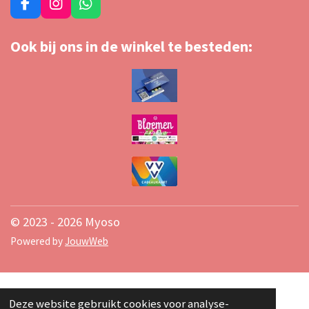
F
I
W
a
n
h
c
s
a
Ook bij ons in de winkel te besteden:
e
t
t
b
a
s
o
g
A
o
r
p
k
a
p
m
© 2023 - 2026 Myoso
Powered by
JouwWeb
Deze website gebruikt cookies voor analyse-