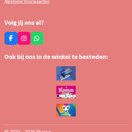
Algemene Voorwaarden
Volg jij ons al?
F
I
W
a
n
h
c
s
a
Ook bij ons in de winkel te besteden:
e
t
t
b
a
s
o
g
A
o
r
p
k
a
p
m
© 2023 - 2026 Myoso