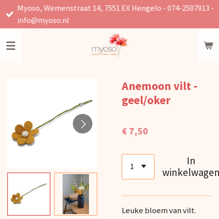
Myoso, Wemenstraat 14, 7551 EX Hengelo - 074-2507913 -
Ga
info@myoso.nl
direct
naar
de
hoofdinhoud
Anemoon vilt -
geel/oker
€ 7,50
In
winkelwage
Leuke bloem van vilt.