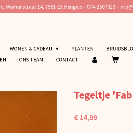
o, Wemenstraat 14, 7551 EX Hengelo - 074-2507913 - info
WONEN & CADEAU
PLANTEN
BRUIDSBL
VEN
ONS TEAM
CONTACT
Tegeltje 'Fab
€ 14,99