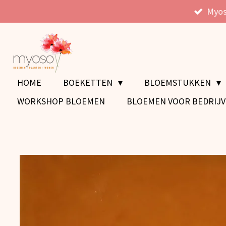
Myos
Ga
direct
naar
de
hoofdinhoud
HOME
BOEKETTEN
BLOEMSTUKKEN
WORKSHOP BLOEMEN
BLOEMEN VOOR BEDRIJ