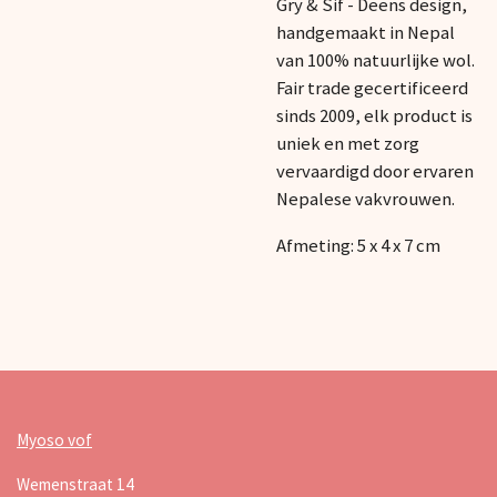
Gry & Sif - Deens design,
handgemaakt in Nepal
van 100% natuurlijke wol.
Fair trade gecertificeerd
sinds 2009, elk product is
uniek en met zorg
vervaardigd door ervaren
Nepalese vakvrouwen.
Afmeting: 5 x 4 x 7 cm
Myoso vof
Wemenstraat 14