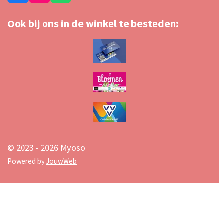
a
n
h
c
s
a
Ook bij ons in de winkel te besteden:
e
t
t
b
a
s
o
g
A
o
r
p
k
a
p
m
© 2023 - 2026 Myoso
Powered by
JouwWeb