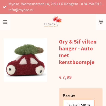
Myoso, Wemenstraat 14, 7551 EX Hengelo - 074-2507913 -
Ga
info@myoso.nl
direct
naar
de
hoofdinhoud
Gry & Sif vilten
hanger - Auto
met
kerstboompje
€ 7,99
Kaartje