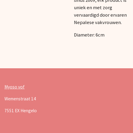
sinds 2009, elk product is
uniek en met zorg
vervaardigd door ervaren
Nepalese vakvrouwen.
Diameter: 6cm
Myoso vof
Wemenstraat 14
7551 EX Hengelo