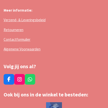
Meer informatie:
Verzend- & Leveringsbeleid
Retourneren
Contactformulier
Algemene Voorwaarden
Volg jij ons al?
F
I
W
a
n
h
c
s
a
Ook bij ons in de winkel te besteden:
e
t
t
b
a
s
o
g
A