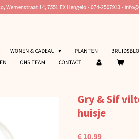
o, Wemenstraat 14, 7551 EX Hengelo - 074-2507913 - info
WONEN & CADEAU
PLANTEN
BRUIDSBL
VEN
ONS TEAM
CONTACT
Gry & Sif vil
huisje
€ 10,99