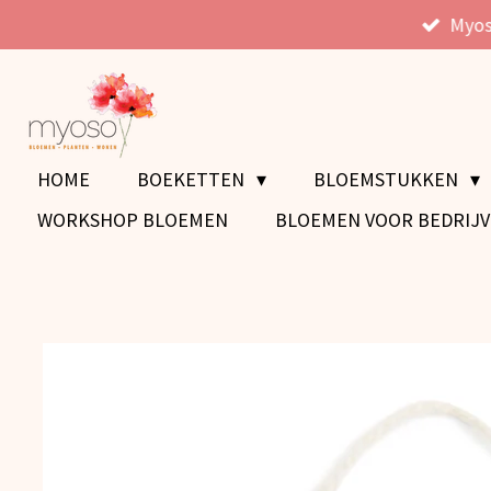
Myos
Ga
direct
naar
de
hoofdinhoud
HOME
BOEKETTEN
BLOEMSTUKKEN
WORKSHOP BLOEMEN
BLOEMEN VOOR BEDRIJ