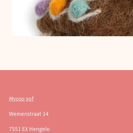
Myoso vof
Wemenstraat 14
7551 EX Hengelo