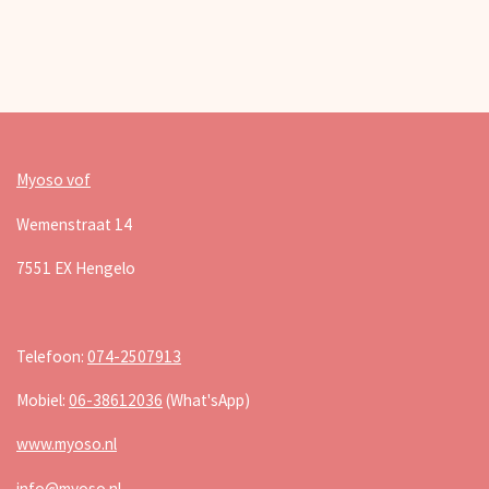
Myoso vof
Wemenstraat 14
7551 EX Hengelo
Telefoon:
074-2507913
Mobiel:
06-38612036
(What'sApp)
www.myoso.nl
info@myoso.nl