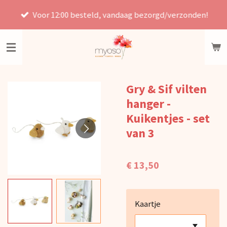
Ga
Voor 12:00 besteld, vandaag bezorgd/verzonden!
direct
naar
de
hoofdinhoud
Gry & Sif vilten
hanger -
Kuikentjes - set
van 3
€ 13,50
Kaartje