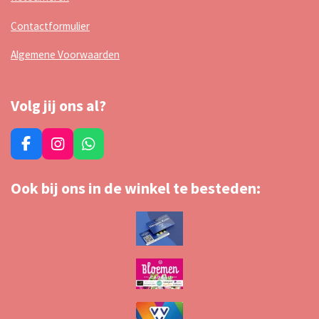
Contactformulier
Algemene Voorwaarden
Volg jij ons al?
F
I
W
a
n
h
c
s
a
Ook bij ons in de winkel te besteden:
e
t
t
b
a
s
o
g
A
o
r
p
k
a
p
m