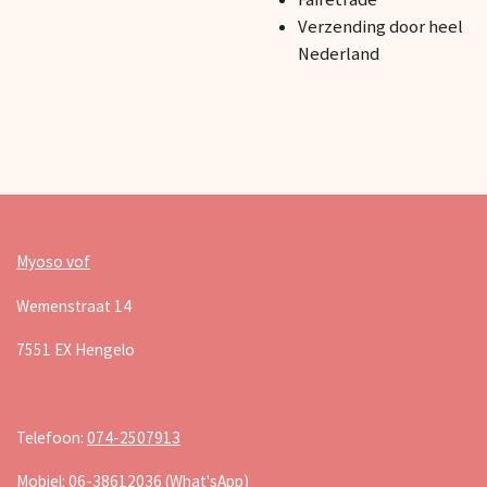
Verzending door heel
Nederland
Myoso vof
Wemenstraat 14
7551 EX Hengelo
Telefoon:
074-2507913
Mobiel:
06-38612036
(What'sApp)