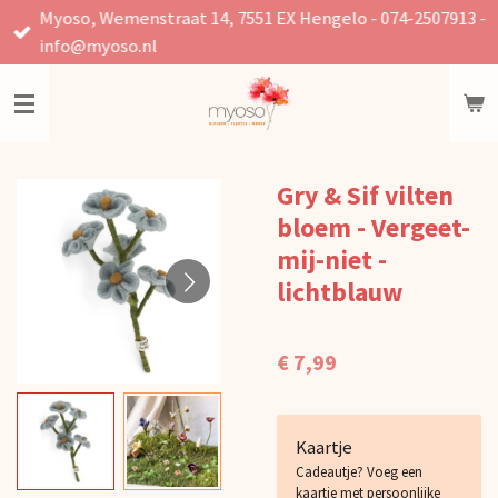
Myoso, Wemenstraat 14, 7551 EX Hengelo - 074-2507913 -
Ga
info@myoso.nl
direct
naar
de
hoofdinhoud
Gry & Sif vilten
bloem - Vergeet-
mij-niet -
lichtblauw
€ 7,99
Kaartje
Cadeautje? Voeg een
kaartje met persoonlijke