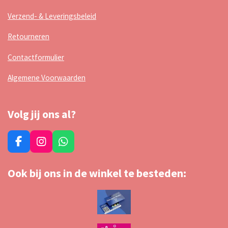
Verzend- & Leveringsbeleid
Retourneren
Contactformulier
Algemene Voorwaarden
Volg jij ons al?
F
I
W
a
n
h
c
s
a
Ook bij ons in de winkel te besteden:
e
t
t
b
a
s
o
g
A
o
r
p
k
a
p
m