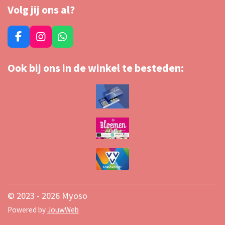
Volg jij ons al?
F
I
W
a
n
h
c
s
a
Ook bij ons in de winkel te besteden:
e
t
t
b
a
s
o
g
A
o
r
p
k
a
p
m
© 2023 - 2026 Myoso
Powered by
JouwWeb