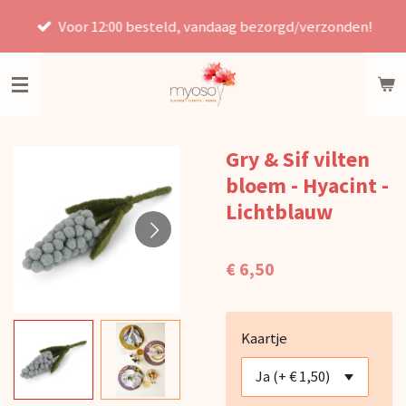
Ga
Voor 12:00 besteld, vandaag bezorgd/verzonden!
direct
naar
de
hoofdinhoud
Gry & Sif vilten
bloem - Hyacint -
Lichtblauw
€ 6,50
Kaartje