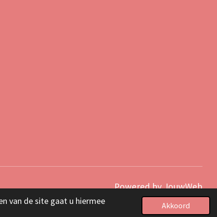
Powered by
JouwWeb
en van de site gaat u hiermee
Akkoord