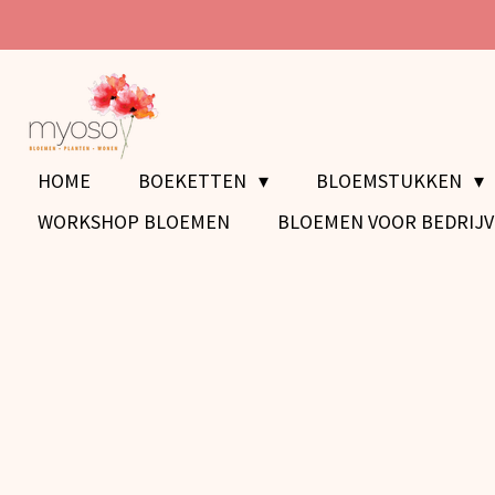
Ga
direct
naar
de
hoofdinhoud
HOME
BOEKETTEN
BLOEMSTUKKEN
WORKSHOP BLOEMEN
BLOEMEN VOOR BEDRIJ