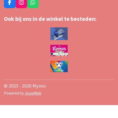
F
I
W
a
n
h
c
s
a
Ook bij ons in de winkel te besteden:
e
t
t
b
a
s
o
g
A
o
r
p
k
a
p
m
© 2023 - 2026 Myoso
Powered by
JouwWeb