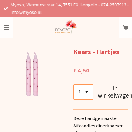
Myoso, Wemenstraat 14, 7551 EX Hengelo - 074-2507913 -
Ga
info@myoso.nl
direct
naar
de
hoofdinhoud
Kaars - Hartjes
€ 4,50
In
winkelwage
Deze handgemaakte
Aifcandles dinerkaarsen