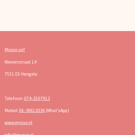
Myoso vof
Wemenstraat 14
7551 EX Hengelo
Telefoon:
074-2507913
Mobiel:
06-38612036
(What'sApp)
www.myoso.nl
info@myoso.nl