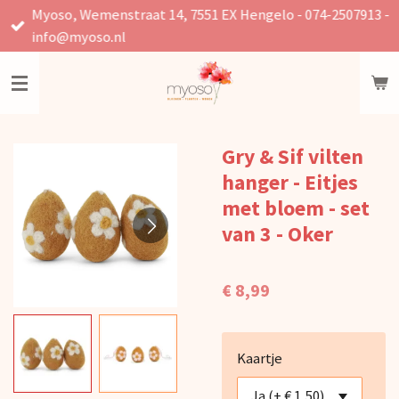
Myoso, Wemenstraat 14, 7551 EX Hengelo - 074-2507913 -
Ga
info@myoso.nl
direct
naar
de
hoofdinhoud
Gry & Sif vilten
hanger - Eitjes
met bloem - set
van 3 - Oker
€ 8,99
Kaartje