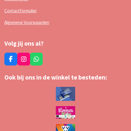
Contactformulier
Algemene Voorwaarden
Volg jij ons al?
F
I
W
a
n
h
c
s
a
Ook bij ons in de winkel te besteden:
e
t
t
b
a
s
o
g
A
o
r
p
k
a
p
m