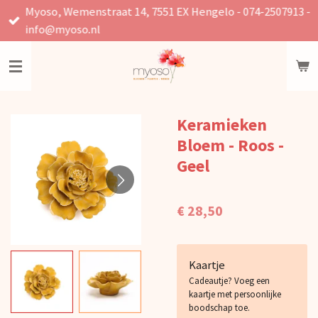
Myoso, Wemenstraat 14, 7551 EX Hengelo - 074-2507913 -
Ga
info@myoso.nl
direct
naar
de
hoofdinhoud
Keramieken
Bloem - Roos -
Geel
€ 28,50
Kaartje
Cadeautje? Voeg een
kaartje met persoonlijke
boodschap toe.