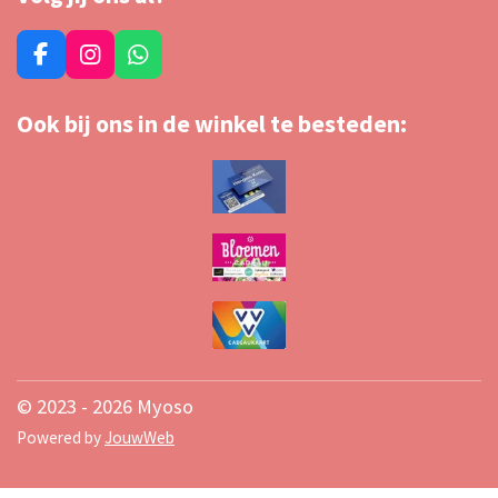
F
I
W
a
n
h
c
s
a
Ook bij ons in de winkel te besteden:
e
t
t
b
a
s
o
g
A
o
r
p
k
a
p
m
© 2023 - 2026 Myoso
Powered by
JouwWeb