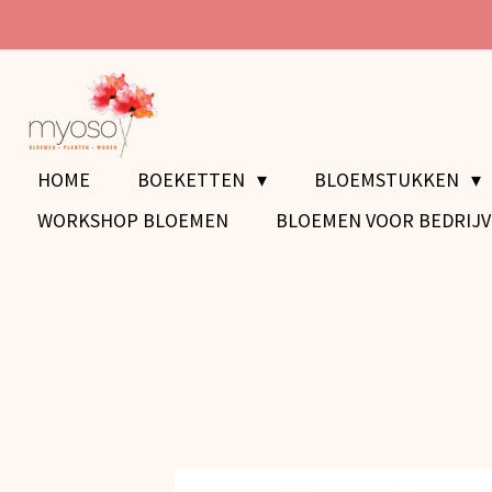
Ga
direct
naar
de
hoofdinhoud
HOME
BOEKETTEN
BLOEMSTUKKEN
WORKSHOP BLOEMEN
BLOEMEN VOOR BEDRIJ