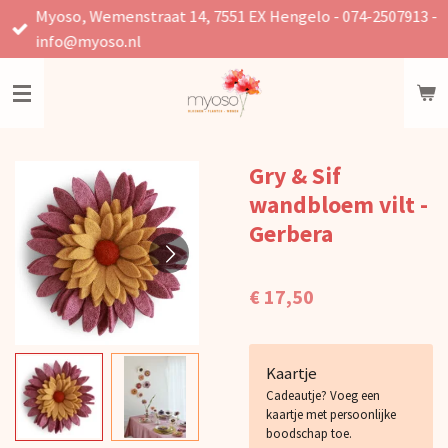
Myoso, Wemenstraat 14, 7551 EX Hengelo - 074-2507913 -
Ga
info@myoso.nl
direct
naar
de
hoofdinhoud
Gry & Sif
wandbloem vilt -
Gerbera
€ 17,50
Kaartje
Cadeautje? Voeg een
kaartje met persoonlijke
boodschap toe.