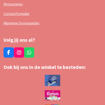
Retourneren
Contactformulier
Algemene Voorwaarden
Volg jij ons al?
F
I
W
a
n
h
c
s
a
Ook bij ons in de winkel te besteden:
e
t
t
b
a
s
o
g
A
o
r
p
k
a
p
m