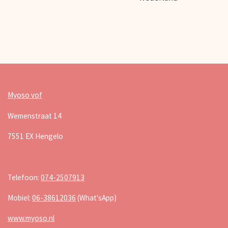
Myoso vof
Wemenstraat 14
7551 EX Hengelo
Telefoon:
074-2507913
Mobiel:
06-38612036
(What'sApp)
www.myoso.nl