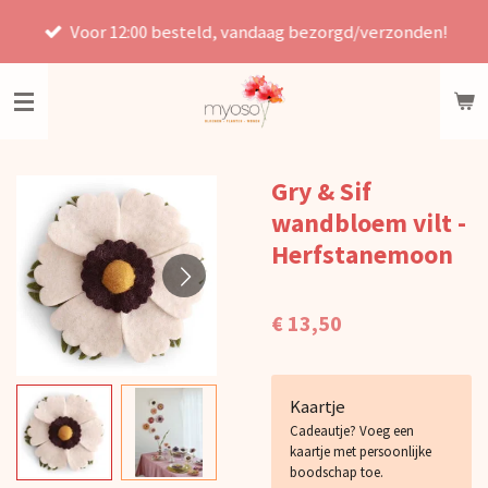
Ga
Voor 12:00 besteld, vandaag bezorgd/verzonden!
direct
naar
de
hoofdinhoud
Gry & Sif
wandbloem vilt -
Herfstanemoon
€ 13,50
Kaartje
Cadeautje? Voeg een
kaartje met persoonlijke
boodschap toe.