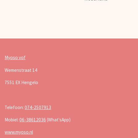
Myoso vof
Wemenstraat 14
7551 EX Hengelo
Telefoon:
074-2507913
Mobiel:
06-38612036
(What'sApp)
www.myoso.nl