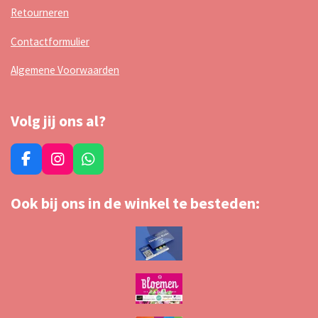
Retourneren
Contactformulier
Algemene Voorwaarden
Volg jij ons al?
F
I
W
a
n
h
c
s
a
Ook bij ons in de winkel te besteden:
e
t
t
b
a
s
o
g
A
o
r
p
k
a
p
m