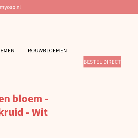
@myoso.nl
OEMEN
ROUWBLOEMEN
BESTEL DIRECT
ten bloem -
ruid - Wit