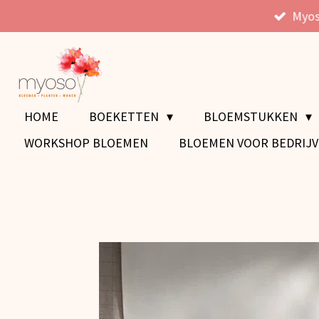
Myos
Ga
direct
naar
de
hoofdinhoud
HOME
BOEKETTEN
BLOEMSTUKKEN
WORKSHOP BLOEMEN
BLOEMEN VOOR BEDRIJ