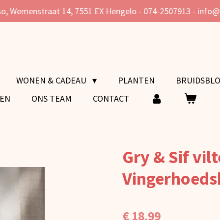
o, Wemenstraat 14, 7551 EX Hengelo - 074-2507913 - info
WONEN & CADEAU
PLANTEN
BRUIDSBL
VEN
ONS TEAM
CONTACT
Gry & Sif vil
Vingerhoedsk
€ 18,99