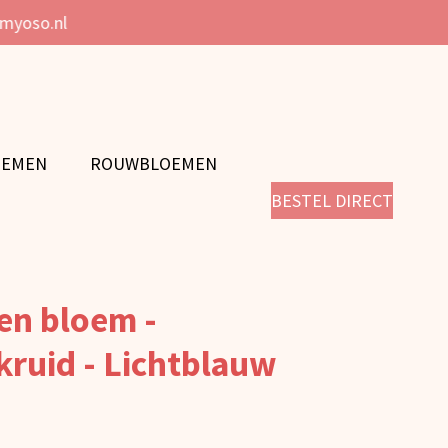
@myoso.nl
OEMEN
ROUWBLOEMEN
BESTEL DIRECT
ten bloem -
ruid - Lichtblauw