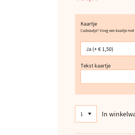
Kaartje
Cadeautje? Voeg een kaartje met
Tekst kaartje
In winkelw