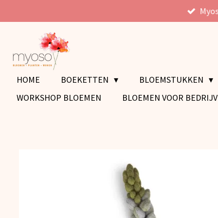
Myos
Ga
direct
naar
de
hoofdinhoud
HOME
BOEKETTEN
BLOEMSTUKKEN
WORKSHOP BLOEMEN
BLOEMEN VOOR BEDRIJ