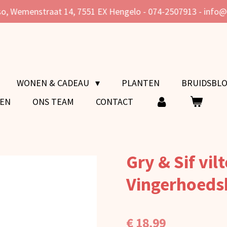
o, Wemenstraat 14, 7551 EX Hengelo - 074-2507913 - info
WONEN & CADEAU
PLANTEN
BRUIDSBL
VEN
ONS TEAM
CONTACT
Gry & Sif vil
Vingerhoedsk
€ 18,99