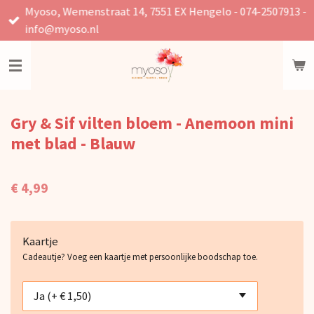
Myoso, Wemenstraat 14, 7551 EX Hengelo - 074-2507913 -
Ga
info@myoso.nl
direct
naar
de
hoofdinhoud
Gry & Sif vilten bloem - Anemoon mini
met blad - Blauw
€ 4,99
Kaartje
Cadeautje? Voeg een kaartje met persoonlijke boodschap toe.