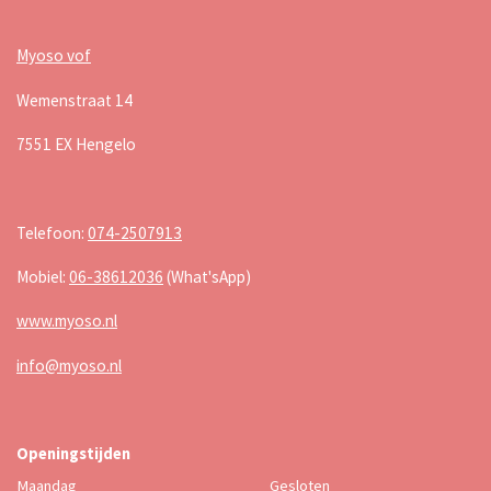
Myoso vof
Wemenstraat 14
7551 EX Hengelo
Telefoon:
074-2507913
Mobiel:
06-38612036
(What'sApp)
www.myoso.nl
info@myoso.nl
Openingstijden
Maandag
Gesloten