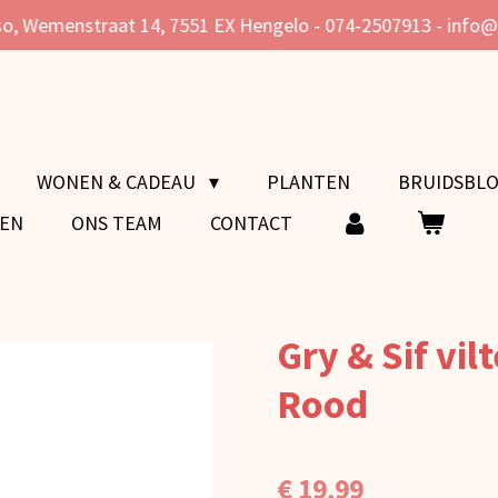
o, Wemenstraat 14, 7551 EX Hengelo - 074-2507913 - info
WONEN & CADEAU
PLANTEN
BRUIDSBL
VEN
ONS TEAM
CONTACT
Gry & Sif vi
Rood
€ 19,99