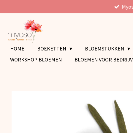
Myos
Ga
direct
naar
de
hoofdinhoud
HOME
BOEKETTEN
BLOEMSTUKKEN
WORKSHOP BLOEMEN
BLOEMEN VOOR BEDRIJ