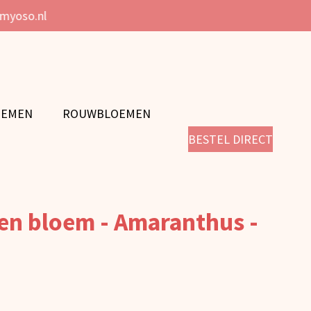
@myoso.nl
OEMEN
ROUWBLOEMEN
BESTEL DIRECT
lten bloem - Amaranthus -